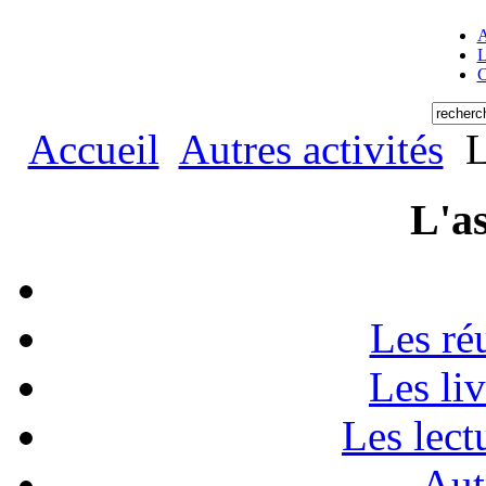
A
L
C
Accueil
Autres activités
Li
L'as
Les ré
Les li
Les lect
Aut