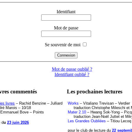
Identifiant
Mot de passe
Se souvenir de moi
Mot de passe oublié ?
Identifiant oublié ?
ivres commentés
Les prochaines lectures
es livres
– Rachid Benzine – Julliard
Works
– Vitaliano Trevisan – Verdier
ré Marois – 10/18
traduction Christophe Mileschi et M
Emmanuel Bove – Points
Mater 2.10
– Hwang Sok-Yong – Picq
traduction Jean-Noël Juttet et Mik
Les Grandes Oubliées
– Titiou Lecoq
e d
u
23 juin 2026
pour le club de lecture du
22 septemb