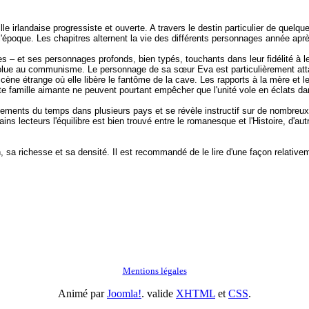
lle irlandaise progressiste et ouverte. A travers le destin particulier de quel
 l'époque. Les chapitres alternent la vie des différents personnages année apr
es – et ses personnages profonds, bien typés, touchants dans leur fidélité à l
olue au communisme. Le personnage de sa sœur Eva est particulièrement attacha
scène étrange où elle libère le fantôme de la cave. Les rapports à la mère et
tte famille aimante ne peuvent pourtant empêcher que l'unité vole en éclats d
ements du temps dans plusieurs pays et se révèle instructif sur de nombreux f
 lecteurs l'équilibre est bien trouvé entre le romanesque et l'Histoire, d'aut
, sa richesse et sa densité. Il est recommandé de le lire d'une façon relative
Mentions légales
Animé par
Joomla!
. valide
XHTML
et
CSS
.