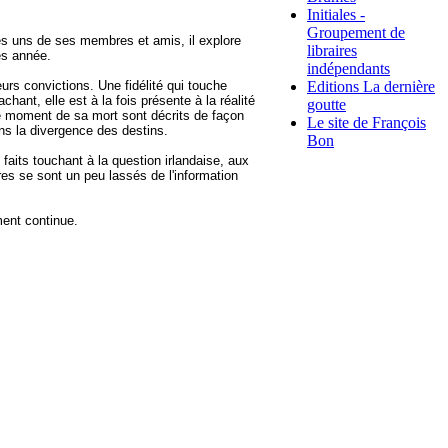
Initiales -
Groupement de
ques uns de ses membres et amis, il explore
libraires
ès année.
indépendants
Editions La dernière
eurs convictions. Une fidélité qui touche
nt, elle est à la fois présente à la réalité
goutte
 le moment de sa mort sont décrits de façon
Le site de François
ans la divergence des destins.
Bon
aits touchant à la question irlandaise, aux
res se sont un peu lassés de l'information
ment continue.