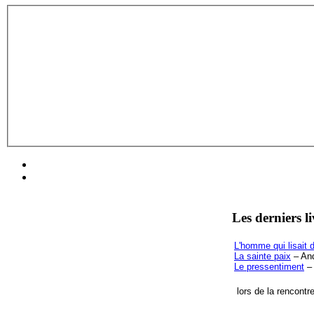
Les derniers l
L'homme qui lisait d
La sainte paix
– And
Le pressentiment
– 
lors de la rencontr