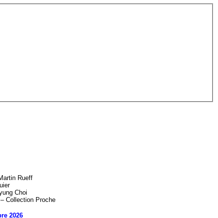
artin Rueff
uier
yung Choi
 – Collection Proche
re 2026