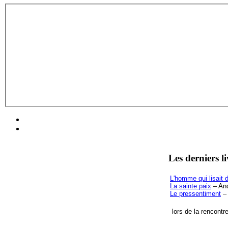
Les derniers l
L'homme qui lisait d
La sainte paix
– And
Le pressentiment
– 
lors de la rencontr