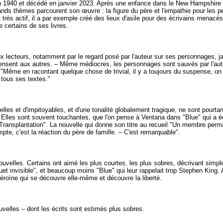
n 1940 et décédé en janvier 2023. Après une enfance dans le New Hampshire 
rands thèmes parcourent son œuvre : la figure du père et l'empathie pour les pe
t très actif, il a par exemple créé des lieux d'asile pour des écrivains menacé
e certains de ses livres.
x lecteurs, notamment par le regard posé par l'auteur sur ses personnages, ja
nsent aux autres. – Même médiocres, les personnages sont sauvés par l'auteu
 : "Même en racontant quelque chose de trivial, il y a toujours du suspense, 
 tous ses textes."
cruelles et d'impitoyables, et d'une tonalité globalement tragique, ne sont pou
e." Elles sont souvent touchantes, que l'on pense à Ventana dans "Blue" qui a
ransplantation". La nouvelle qui donne son titre au recueil "Un membre permane
mpte, c'est la réaction du père de famille. – C'est remarquable".
 nouvelles. Certains ont aimé les plus courtes, les plus sobres, décrivant sim
et invisible", et beaucoup moins "Blue" qui leur rappelait trop Stephen King.
roïne qui se découvre elle-même et découvre la liberté.
lles – dont les écrits sont estimés plus sobres.