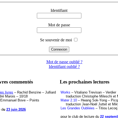
Identifiant
Mot de passe
Se souvenir de moi
Mot de passe oublié ?
Identifiant oublié ?
ivres commentés
Les prochaines lectures
es livres
– Rachid Benzine – Julliard
Works
– Vitaliano Trevisan – Verdier
ré Marois – 10/18
traduction Christophe Mileschi et M
Emmanuel Bove – Points
Mater 2.10
– Hwang Sok-Yong – Picq
traduction Jean-Noël Juttet et Mik
Les Grandes Oubliées
– Titiou Lecoq
e d
u
23 juin 2026
pour le club de lecture du
22 septemb