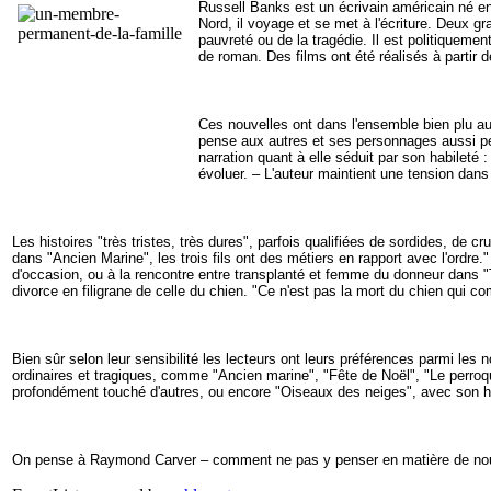
Russell Banks est un écrivain américain né e
Nord, il voyage et se met à l'écriture. Deux g
pauvreté ou de la tragédie. Il est politiquemen
de roman. Des films ont été réalisés à partir d
Ces nouvelles ont dans l'ensemble bien plu au
pense aux autres et ses personnages aussi pe
narration quant à elle séduit par son habileté
évoluer. – L'auteur maintient une tension dans
Les histoires "très tristes, très dures", parfois qualifiées de sordides, de 
dans "Ancien Marine", les trois fils ont des métiers en rapport avec l'ordr
d'occasion, ou à la rencontre entre transplanté et femme du donneur dans "T
divorce en filigrane de celle du chien. "Ce n'est pas la mort du chien qui co
Bien sûr selon leur sensibilité les lecteurs ont leurs préférences parmi les
ordinaires et tragiques, comme "Ancien marine", "Fête de Noël", "Le perroqu
profondément touché d'autres, ou encore "Oiseaux des neiges", avec son hé
On pense à Raymond Carver – comment ne pas y penser en matière de nouve