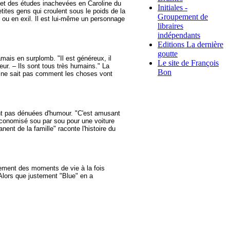
et des études inachevées en Caroline du
Initiales -
tites gens qui croulent sous le poids de la
Groupement de
s ou en exil. Il est lui-même un personnage
libraires
indépendants
Editions La dernière
goutte
mais en surplomb. "Il est généreux, il
Le site de François
r. – Ils sont tous très humains." La
Bon
on ne sait pas comment les choses vont
rtant pas dénuées d'humour. "C'est amusant
 économisé sou par sou pour une voiture
nt de la famille" raconte l'histoire du
plement des moments de vie à la fois
 Alors que justement "Blue" en a