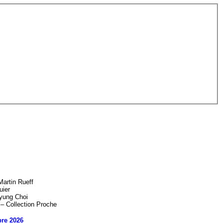
artin Rueff
uier
yung Choi
 – Collection Proche
re 2026