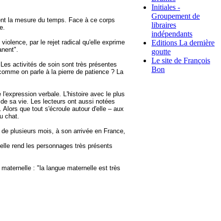
Initiales -
Groupement de
vient la mesure du temps. Face à ce corps
libraires
e.
indépendants
Editions La dernière
iolence, par le rejet radical qu'elle exprime
anent".
goutte
Le site de François
 Les activités de soin sont très présentes
Bon
, comme on parle à la pierre de patience ? La
'expression verbale. L'histoire avec le plus
e de sa vie. Les lecteurs ont aussi notées
Alors que tout s'écroule autour d'elle – aux
u chat.
de plusieurs mois, à son arrivée en France,
elle rend les personnages très présents
 maternelle : "la langue maternelle est très