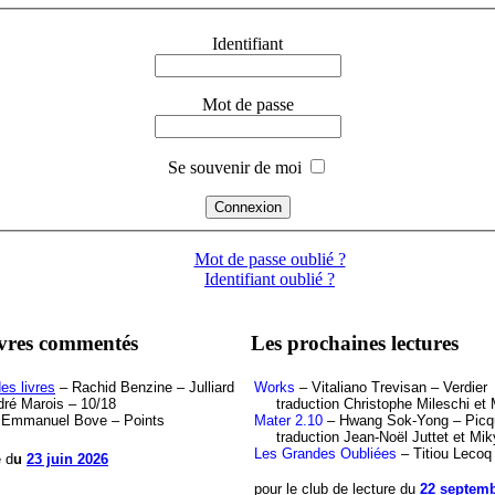
Identifiant
Mot de passe
Se souvenir de moi
Mot de passe oublié ?
Identifiant oublié ?
ivres commentés
Les prochaines lectures
es livres
– Rachid Benzine – Julliard
Works
– Vitaliano Trevisan – Verdier
ré Marois – 10/18
traduction Christophe Mileschi et M
Emmanuel Bove – Points
Mater 2.10
– Hwang Sok-Yong – Picq
traduction Jean-Noël Juttet et Mik
Les Grandes Oubliées
– Titiou Lecoq
e d
u
23 juin 2026
pour le club de lecture du
22 septemb