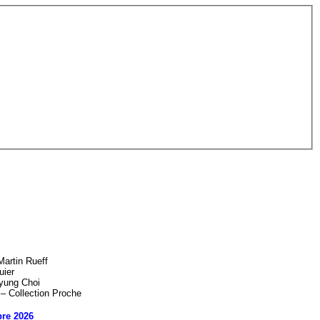
artin Rueff
uier
yung Choi
 – Collection Proche
re 2026