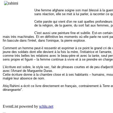
Une femme afghane soigne son mari blessé à
la guer
sans réaction, elle se met à lui parler, à raconter ce q
Cette parole qui vient d'on ne sait quelles profondeurs
de la religion, de la guerre, du sort fait aux femmes, 
C'est aussi une peinture fine et subtile. Est-on certa
mais très machinales. Et en définitive les moments où elle parle ne sont pas 
fin bascule dans l'irréel, dans l'onirique, la pierre explose.
Comment un homme peut-il ressentir et exprimer à ce point le grand cri de 
jeune des soldats dont elle devient à la fois la mère, l'initiatrice et l'ama
comme très belles les relations avec le beau-père et avec la tante, seul per
sens propre et figuré – la femme continue à vivre et à se prendre en charge. 
L'écriture est sobre, le style sec, fait de phrases courtes et de peu d'adject
avec l'
Amant
de Marguerite Duras.
Cette écriture donne à la chambre close et à ses habitants – humains, mou
malgré leur absence de nom.
Atiq Rahimi a écrit ce livre directement en français, contrairement à
Terre e
dérangeante".
EventList powered by
schlu.net