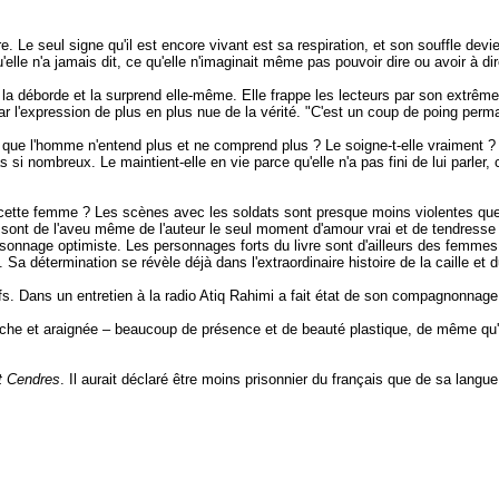
re. Le
seul signe qu'il est encore vivant est sa respiration, et son souffle de
u'elle n'a jamais dit, ce qu'elle n'imaginait même pas pouvoir dire ou avoir à dir
 la déborde et la surprend elle-même. Elle frappe les lecteurs par son extrême v
par l'expression de plus en plus nue de la vérité. "C'est un coup de poing perm
in que l'homme n'entend plus et ne comprend plus ? Le soigne-t-elle vraiment ?
si nombreux. Le maintient-elle en vie parce qu'elle n'a pas fini de lui parler
cette femme ? Les scènes avec les soldats sont presque moins violentes que l
nte, sont de l'aveu même de l'auteur le seul moment d'amour vrai et de tendress
sonnage optimiste. Les personnages forts du livre sont d'ailleurs des femmes. 
Sa détermination se révèle déjà dans l'extraordinaire histoire de la caille et d
ifs. Dans un entretien à
la radio Atiq Rahimi
a fait état de son compagnonnage 
che et araignée – beaucoup de présence et de beauté plastique, de même qu'
t Cendres
. Il aurait déclaré être moins prisonnier du français que de sa langue