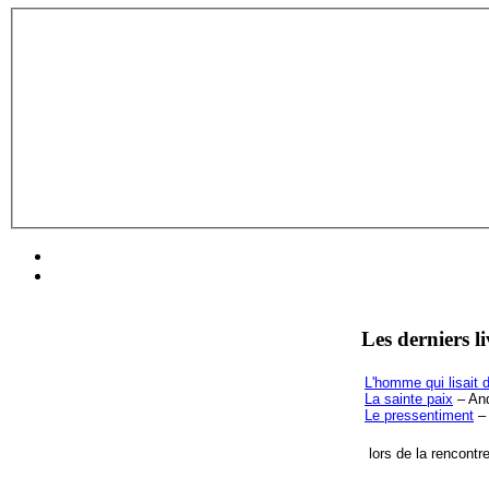
Les derniers l
L'homme qui lisait d
La sainte paix
– And
Le pressentiment
– 
lors de la rencontr