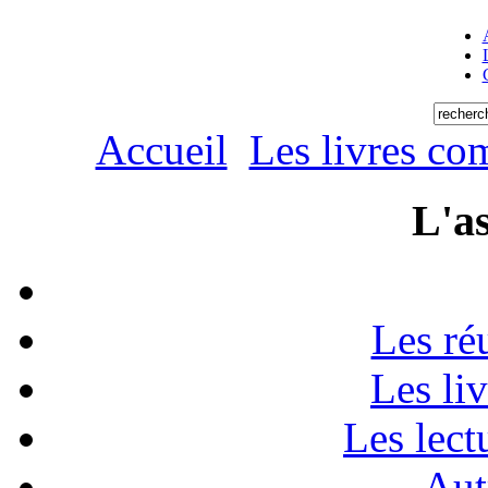
Accueil
Les livres c
L'as
Les ré
Les li
Les lect
Aut