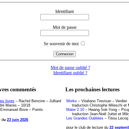
Identifiant
Mot de passe
Se souvenir de moi
Mot de passe oublié ?
Identifiant oublié ?
ivres commentés
Les prochaines lectures
es livres
– Rachid Benzine – Julliard
Works
– Vitaliano Trevisan – Verdier
ré Marois – 10/18
traduction Christophe Mileschi et M
Emmanuel Bove – Points
Mater 2.10
– Hwang Sok-Yong – Picq
traduction Jean-Noël Juttet et Mik
Les Grandes Oubliées
– Titiou Lecoq
e d
u
23 juin 2026
pour le club de lecture du
22 septemb