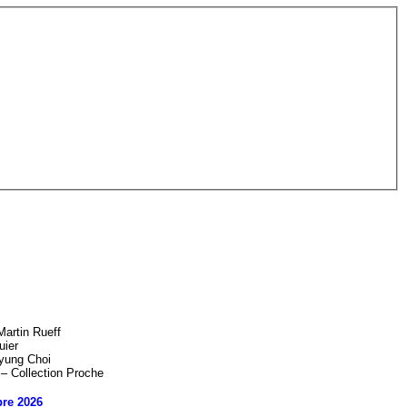
artin Rueff
uier
yung Choi
 – Collection Proche
re 2026