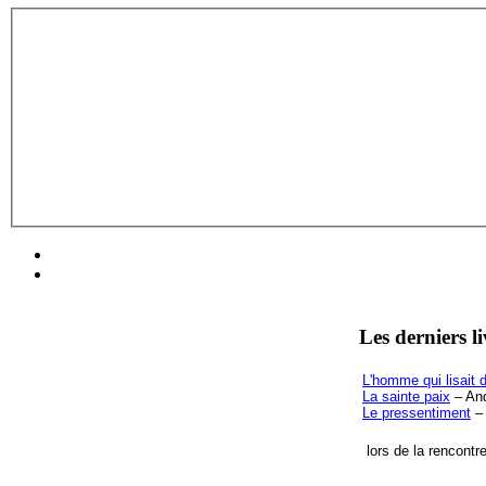
Les derniers l
L'homme qui lisait d
La sainte paix
– And
Le pressentiment
– 
lors de la rencontr