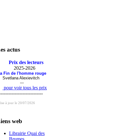
es actus
Prix des lecteurs
2025-2026
a Fin de l'homme rouge
vetlana Alexievitch
---
pour voir tous les prix
----------------------------
ise à jour le 20/07/2026
iens web
Librairie Quai des
Brumes