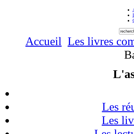
Accueil
Les livres co
B
L'as
Les ré
Les li
Les lect