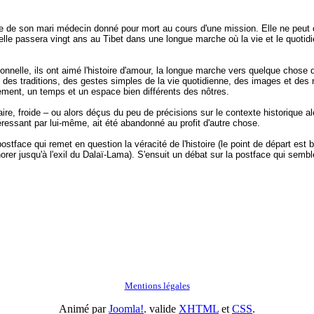
e de son mari médecin donné pour mort au cours d'une mission. Elle ne peut 
l elle passera vingt ans au Tibet dans une longue marche où la vie et le quotid
onnelle, ils ont aimé l'histoire d'amour, la longue marche vers quelque chose 
l, des traditions, des gestes simples de la vie quotidienne, des images et des r
ement, un temps et un espace bien différents des nôtres.
aire, froide – ou alors déçus du peu de précisions sur le contexte historique a
ressant par lui-même, ait été abandonné au profit d'autre chose.
postface qui remet en question la véracité de l'histoire (le point de départ est
gnorer jusqu'à l'exil du Dalaï-Lama). S'ensuit un débat sur la postface qui semble
Mentions légales
Animé par
Joomla!
. valide
XHTML
et
CSS
.