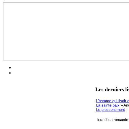
Les derniers l
L'homme qui lisait d
La sainte paix
– And
Le pressentiment
– 
lors de la rencontr