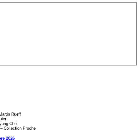
artin Rueff
uier
yung Choi
 – Collection Proche
re 2026