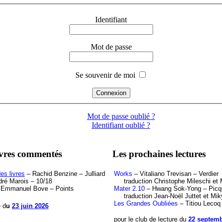
Identifiant
Mot de passe
Se souvenir de moi
Mot de passe oublié ?
Identifiant oublié ?
ivres commentés
Les prochaines lectures
es livres
– Rachid Benzine – Julliard
Works
– Vitaliano Trevisan – Verdier
ré Marois – 10/18
traduction Christophe Mileschi et M
Emmanuel Bove – Points
Mater 2.10
– Hwang Sok-Yong – Picq
traduction Jean-Noël Juttet et Mik
Les Grandes Oubliées
– Titiou Lecoq
e d
u
23 juin 2026
pour le club de lecture du
22 septemb