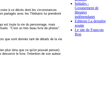
Initiales -
Groupement de
croire à ce décès dont les circonstances
libraires
ien partagés avec les Tibétains lui prendront
indépendants
Editions La dernière
qui est toute la vie du personnage, mais
goutte
ituels. "C'est un très beau livre de photos".
Le site de François
Bon
lors que sont donnés tant de détails de la vie
 bien plus ténu que ce qu'on pouvait penser)
 desservir le livre, l'intention de son auteur