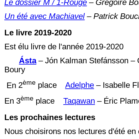
Le dossier M / 1-Rouge
– Grégoire Boui
Un été avec Machiavel
– Patrick Bouc
Le livre 2019-2020
Est élu livre de l'année 2019-2020
Ásta
– Jón Kalman Stefánsson – G
Boury
ème
En
2
place
Adelphe
– Isabelle Fl
ème
En 3
place
Taqawan
– Éric Pla
Les prochaines lectures
Nous choisirons nos lectures d'été en