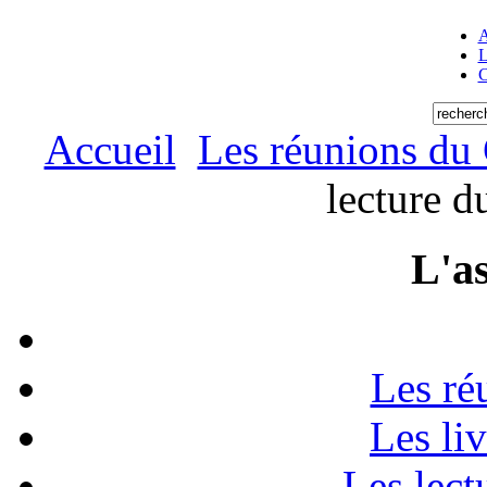
A
L
C
Accueil
Les réunions du
lecture 
L'as
Les ré
Les li
Les lect