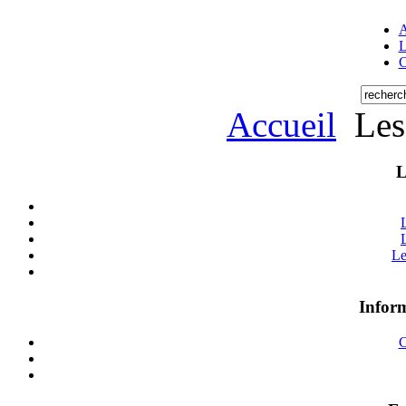
A
L
C
Accueil
Les
L
Le
Inform
C