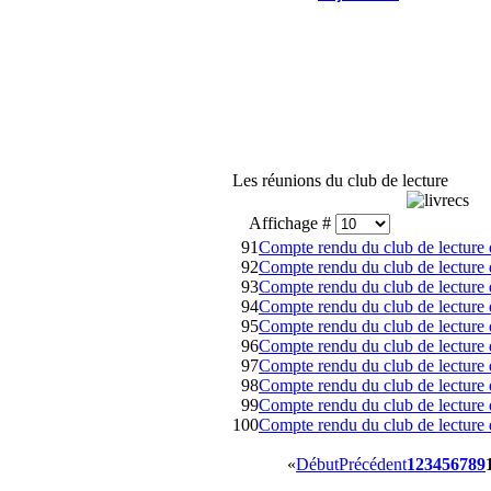
Les réunions du club de lecture
Affichage #
91
Compte rendu du club de lecture 
92
Compte rendu du club de lecture
93
Compte rendu du club de lecture
94
Compte rendu du club de lecture 
95
Compte rendu du club de lectur
96
Compte rendu du club de lecture
97
Compte rendu du club de lecture 
98
Compte rendu du club de lecture 
99
Compte rendu du club de lecture 
100
Compte rendu du club de lecture 
«
Début
Précédent
1
2
3
4
5
6
7
8
9